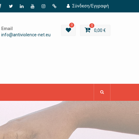
Σύνδεση/Εγγραφή
Facebook
Twitter
Linkedin
YouTube
Instagram
URL
0
0
Email
0,00
€
info@antiviolence-net.eu