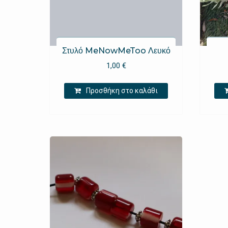
Στυλό MeNowMeToo Λευκό
1,00
€
Προσθήκη στο καλάθι