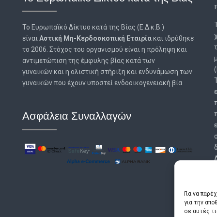
Το Ευρωπαϊκό Δίκτυο κατά της Βίας (Ε.Δ.κ.Β.)
είναι
Αστική Μη-Κερδοσκοπική Εταιρία
και ιδρύθηκε
το 2006. Στόχος του οργανισμού είναι η πρόληψη και
αντιμετώπιση της έμφυλης βίας κατά των
γυναικών και η ολιστική στήριξη και ενδυνάμωση των
γυναικών που έχουν υποστεί ενδοοικογενειακή βία.
Ασφάλεια Συναλλαγών
Για να παρέ
για την απ
σε αυτές τ