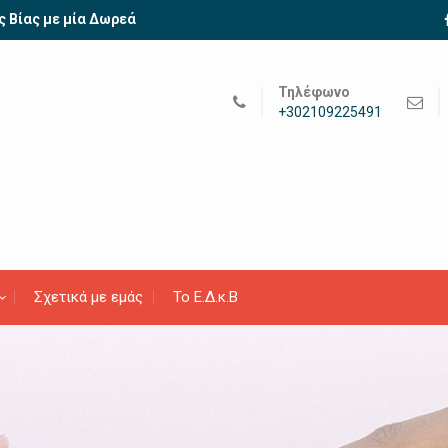
ς Βίας με μία Δωρεά
Τηλέφωνο
+302109225491
Σχετικά με εμάς
Το Ε.Δ.κ.Β