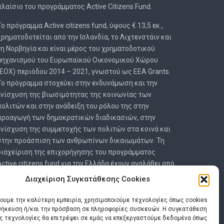
πλαίσιο του προγράμματος Active Citizens Fund.
Το πρόγραμμα Active citizens fund, ύψους € 13,5 εκ.,
χρηματοδοτείται από την Ισλανδία, το Λιχτενστάιν και
τη Νορβηγία και είναι μέρος του χρηματοδοτικού
μηχανισμού του Ευρωπαϊκού Οικονομικού Χώρου
(ΕΟΧ) περιόδου 2014 – 2021, γνωστού ως EEA Grants.
Το πρόγραμμα στοχεύει στην ενδυνάμωση και την
ενίσχυση της βιωσιμότητας της κοινωνίας των
πολιτών και στην ανάδειξη του ρόλου της στην
προαγωγή των δημοκρατικών διαδικασιών, στην
ενίσχυση της συμμετοχής των πολιτών στα κοινά και
στην προάσπιση των ανθρωπίνων δικαιωμάτων. Τη
διαχείριση της επιχορήγησης του προγράμματος
Active citizens fund για την Ελλάδα έχουν αναλάβει από
κοινού το Ίδρυμα Μποδοσάκη και το SolidarityNow.
Διαχείριση Συγκατάθεσης Cookies
Διαβάστε περισσότερα εδώ:
www.activecitizensfund.gr
χουμε την καλύτερη εμπειρία, χρησιμοποιούμε τεχνολογίες όπως cookies
οθήκευση ή/και την πρόσβαση σε πληροφορίες συσκευών. Η συγκατάθεση
ις τεχνολογίες θα επιτρέψει σε εμάς να επεξεργαστούμε δεδομένα όπως