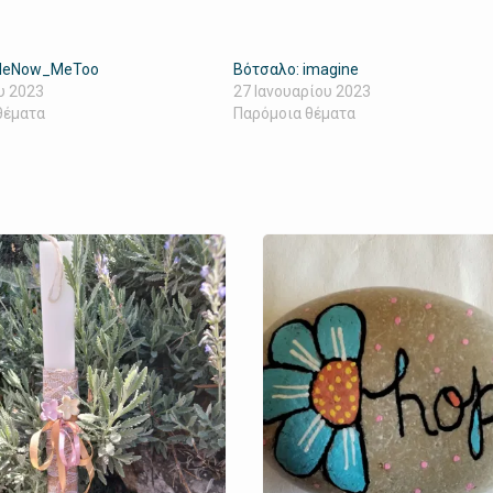
MeNow_MeToo
Βότσαλο: imagine
υ 2023
27 Ιανουαρίου 2023
θέματα
Παρόμοια θέματα