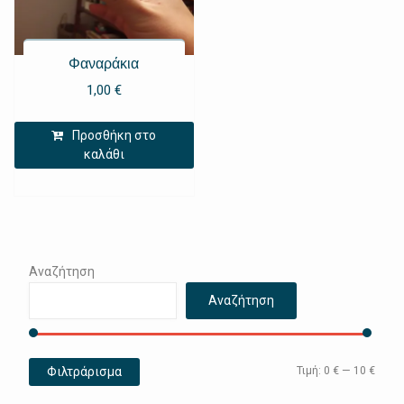
Φαναράκια
1,00
€
Προσθήκη στο
καλάθι
Αναζήτηση
Αναζήτηση
Ελάχ
Μέγι
Φιλτράρισμα
Τιμή:
0 €
—
10 €
τιμή
τιμή