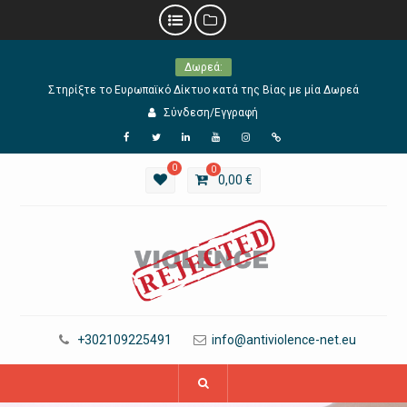
Skip
Δωρεά:
to
content
Στηρίξτε το Ευρωπαϊκό Δίκτυο κατά της Βίας με μία Δωρεά
Σύνδεση/Εγγραφή
Facebook
Twitter
Linkedin
YouTube
Instagram
URL
0
0
0,00
€
+302109225491
info@antiviolence-net.eu