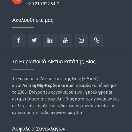
+30 210 922 5491
Ακολουθήστε μας
Facebook
Twitter
Linkedin
YouTube
Instagram
URL
Το Ευρωπαϊκό Δίκτυο κατά της Βίας
Το Ευρωπαϊκό Δίκτυο κατά της Βίας (Ε.Δ.κ.Β.)
είναι
Αστική Μη-Κερδοσκοπική Εταιρία
και ιδρύθηκε
το 2006. Στόχος του οργανισμού είναι η πρόληψη και
αντιμετώπιση της έμφυλης βίας κατά των γυναικών και
η ολιστική στήριξη και ενδυνάμωση των γυναικών που
έχουν υποστεί ενδοοικογενειακή βία.
Ασφάλεια Συναλλαγών