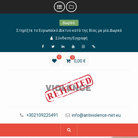
Skip
Δωρεά:
to
content
Στηρίξτε το Ευρωπαϊκό Δίκτυο κατά της Βίας με μία Δωρεά
Σύνδεση/Εγγραφή
Facebook
Twitter
Linkedin
YouTube
Instagram
URL
0
0
0,00
€
+302109225491
info@antiviolence-net.eu