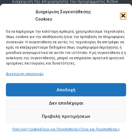
διαχείριση της επιχορήγησης του προγράμματος Active
citizens fund για την Ελλάδα έχουν αναλάβει από κοινού
Διαχείριση Συγκατάθεσης
το Ίδρυμα Μποδοσάκη και το SolidarityNow. Διαβάστε
Cookies
περισσότερα εδώ:
www.activecitizensfund.gr
Για να παρέχουμε την καλύτερη εμπειρία, χρησιμοποιούμε τεχνολογίες
όπως cookies για την αποθήκευση ή/και την πρόσβαση σε πληροφορίες
συσκευών. Η συγκατάθεση σε αυτές τις τεχνολογίες θα επιτρέψει σε
εμάς να επεξεργαστούμε δεδομένα όπως συμπεριφορά περιήγησης ή
μοναδικά αναγνωριστικά σε αυτόν τον ιστότοπο. Η μη συγκατάθεση ή η
ανάκληση της συγκατάθεσης, μπορεί να επηρεάσει αρνητικά αρνητικά
ορισμένες λειτουργίες και δυνατότητες.
Διαχείριση υπηρεσιών
Πολιτική Cookies (ΕΕ)
Πολιτική απορρήτου
Αποδοχή
Όροι και Προϋποθέσεις
Δεν αποδέχομαι
Δικαίωμα υπαναχώρησης – Επιστροφές Προϊόντων
Τρόποι Πληρωμής – Ασφάλεια Συναλλαγών
Προβολή προτιμήσεων
Copyright © 2026
EAVN e-shop
. All rights reserved.
Powered by
Infinity Code
Πολιτική Cookies
Όροι και Προϋποθέσεις
Όροι και Προϋποθέσεις