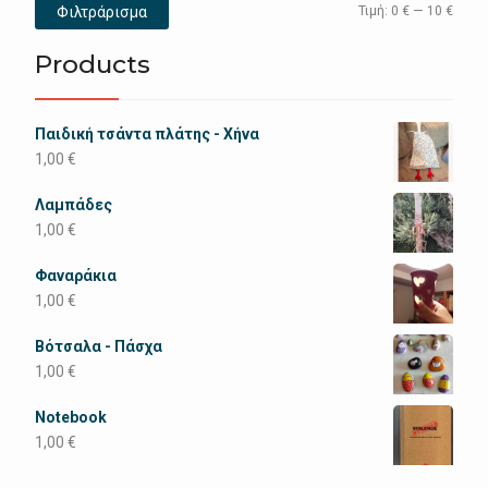
Ελάχ
Μέγι
Φιλτράρισμα
Τιμή:
0 €
—
10 €
τιμή
τιμή
Products
Παιδική τσάντα πλάτης - Χήνα
1,00
€
Λαμπάδες
1,00
€
Φαναράκια
1,00
€
Βότσαλα - Πάσχα
1,00
€
Notebook
1,00
€